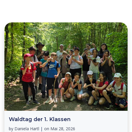
Waldtag der 1. Klassen
by
Daniela Hartl
|
on
Mai 28, 2026